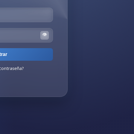
👁
trar
 contraseña?