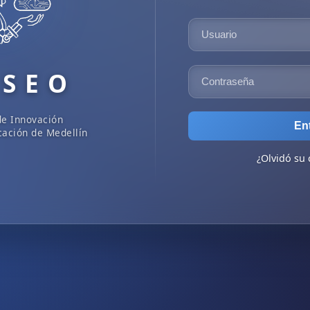
 S E O
de Innovación
En
cación de Medellín
¿Olvidó su